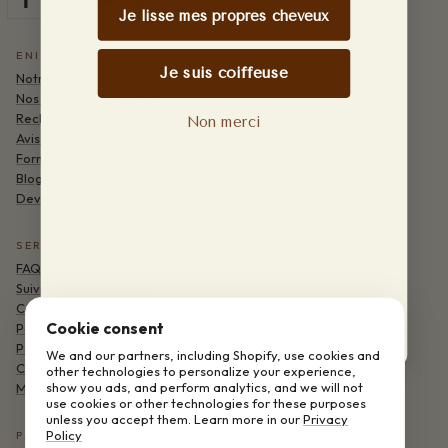
Je lisse mes propres cheveux
ENISSATI
Je suis coiffeuse
Notre histoire
Nos matières premières
Recherche & Développement
Non merci
Avis clients
Formation
Blog
Devenir revendeur
SERVICE CLIENT
FAQ
Suivre ma commande
Contact
Cookie consent
Politique de confidentialité
Politique de remboursement
We and our partners, including Shopify, use cookies and
Conditions d'utilisation
other technologies to personalize your experience,
show you ads, and perform analytics, and we will not
Mentions légales
use cookies or other technologies for these purposes
unless you accept them. Learn more in our
Privacy
Policy
PAIEMENT & LIVRAISON